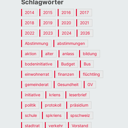
Schlagwörter
2014
2015
2016
2017
2018
2019
2020
2021
2022
2023
2024
2026
Abstimmung
abstimmungen
aktion
alter
anlass
bildung
bodeninitiative
Budget
Bus
einwohnerrat
finanzen
flüchtling
gemeinderat
Gesundheit
GV
initiative
kriens
leserbrief
politik
protokoll
präsidium
schule
spkriens
spschweiz
stadtrat
verkehr
Vorstand