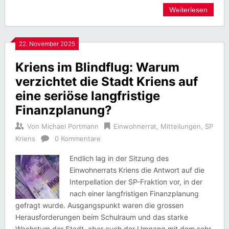
Weiterlesen
22. November 2025
Kriens im Blindflug: Warum
verzichtet die Stadt Kriens auf
eine seriöse langfristige
Finanzplanung?
Von
Michael Portmann
Einwohnerrat
,
Mitteilungen
,
SP
Kriens
0 Kommentare
Endlich lag in der Sitzung des
Einwohnerrats Kriens die Antwort auf die
Interpellation der SP-Fraktion vor, in der
nach einer langfristigen Finanzplanung
gefragt wurde. Ausgangspunkt waren die grossen
Herausforderungen beim Schulraum und das starke
Wachstum der Stadt, aber auch der Umgang mit dem sehr