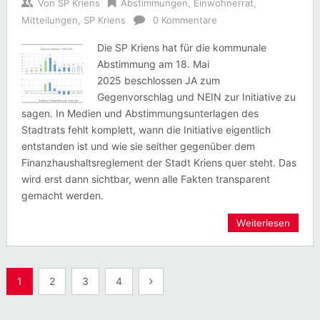
Von
SP Kriens
Abstimmungen
,
Einwohnerrat
,
Mitteilungen
,
SP Kriens
0 Kommentare
Die SP Kriens hat für die kommunale
Abstimmung am 18. Mai
2025 beschlossen JA zum
Gegenvorschlag und NEIN zur Initiative zu
sagen. In Medien und Abstimmungsunterlagen des
Stadtrats fehlt komplett, wann die Initiative eigentlich
entstanden ist und wie sie seither gegenüber dem
Finanzhaushaltsreglement der Stadt Kriens quer steht. Das
wird erst dann sichtbar, wenn alle Fakten transparent
gemacht werden.
Weiterlesen
Seitennummerierung
1
2
3
4
der