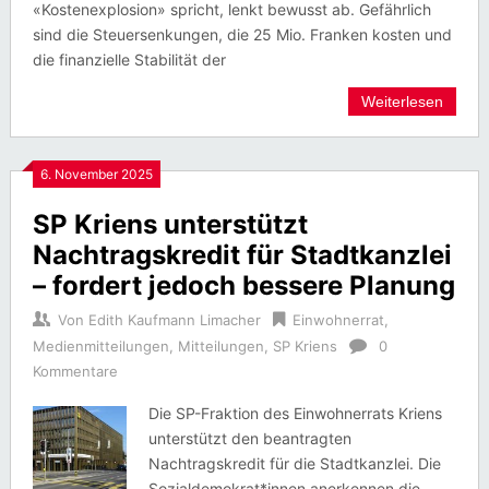
«Kostenexplosion» spricht, lenkt bewusst ab. Gefährlich
sind die Steuersenkungen, die 25 Mio. Franken kosten und
die finanzielle Stabilität der
Weiterlesen
6. November 2025
SP Kriens unterstützt
Nachtragskredit für Stadtkanzlei
– fordert jedoch bessere Planung
Von
Edith Kaufmann Limacher
Einwohnerrat
,
Medienmitteilungen
,
Mitteilungen
,
SP Kriens
0
Kommentare
Die SP-Fraktion des Einwohnerrats Kriens
unterstützt den beantragten
Nachtragskredit für die Stadtkanzlei. Die
Sozialdemokrat*innen anerkennen die