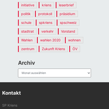
initiative
kriens
leserbrief
politik
protokoll
präsidium
schule
spkriens
spschweiz
stadtrat
verkehr
Vorstand
Wahlen
wahlen 2020
wohnen
zentrum
Zukunft Kriens
ÖV
Archiv
Archiv
Kontakt
SP Kriens