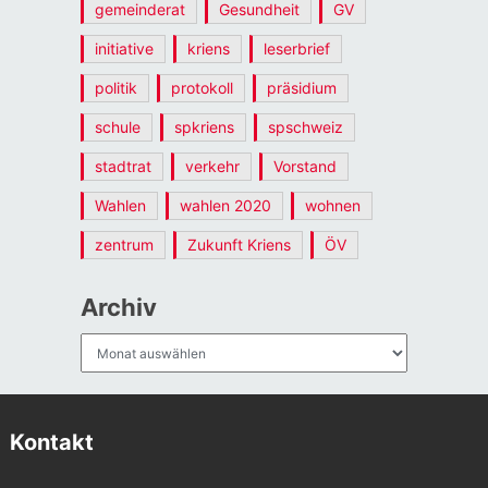
gemeinderat
Gesundheit
GV
initiative
kriens
leserbrief
politik
protokoll
präsidium
schule
spkriens
spschweiz
stadtrat
verkehr
Vorstand
Wahlen
wahlen 2020
wohnen
zentrum
Zukunft Kriens
ÖV
Archiv
Archiv
Kontakt