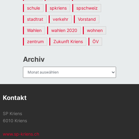
schule
spkriens
spschweiz
stadtrat
verkehr
Vorstand
Wahlen
wahlen 2020
wohnen
zentrum
Zukunft Kriens
ÖV
Archiv
Archiv
Kontakt
SP Kriens
6010 Kriens
www.sp-kriens.ch