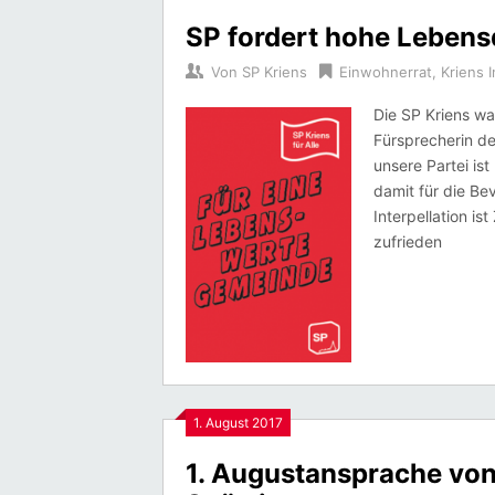
SP fordert hohe Lebens
Von
SP Kriens
Einwohnerrat
,
Kriens I
Die SP Kriens wa
Fürsprecherin de
unsere Partei ist
damit für die Be
Interpellation i
zufrieden
1. August 2017
1. Augustansprache von