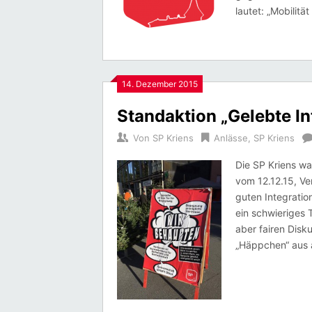
lautet: „Mobilit
14. Dezember 2015
Standaktion „Gelebte In
Von
SP Kriens
Anlässe
,
SP Kriens
Die SP Kriens wa
vom 12.12.15, Ve
guten Integratio
ein schwieriges 
aber fairen Disk
„Häppchen“ aus 