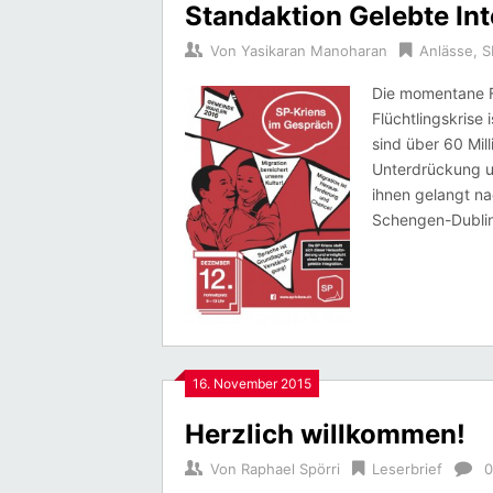
Standaktion Gelebte Int
Von
Yasikaran Manoharan
Anlässe
,
S
Die momentane F
Flüchtlingskrise
sind über 60 Mil
Unterdrückung un
ihnen gelangt na
Schengen-Dublin
16. November 2015
Herzlich willkommen!
Von
Raphael Spörri
Leserbrief
0