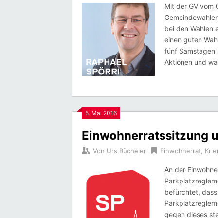
Mit der GV vom 0
Gemeindewahlen 
bei den Wahlen e
einen guten Wah
fünf Samstagen i
Aktionen und wa
5. Mai 2016
Einwohnerratssitzung 
Von
Urs Bücheler
Einwohnerrat
,
Krie
An der Einwohne
Parkplatzregleme
befürchtet, dass
Parkplatzregleme
gegen dieses st