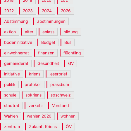
2018
2019
2020
2021
2022
2023
2024
2026
Abstimmung
abstimmungen
aktion
alter
anlass
bildung
bodeninitiative
Budget
Bus
einwohnerrat
finanzen
flüchtling
gemeinderat
Gesundheit
GV
initiative
kriens
leserbrief
politik
protokoll
präsidium
schule
spkriens
spschweiz
stadtrat
verkehr
Vorstand
Wahlen
wahlen 2020
wohnen
zentrum
Zukunft Kriens
ÖV