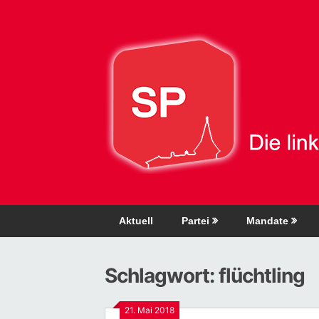
Direkt
zum
Inhalt
Aktuell
Partei
Mandate
Schlagwort:
flüchtling
21. Mai 2018