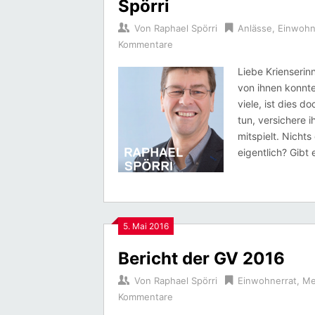
Spörri
Von
Raphael Spörri
Anlässe
,
Einwohn
Kommentare
Liebe Krienseri
von ihnen konnte
viele, ist dies d
tun, versichere 
mitspielt. Nichts
eigentlich? Gibt 
5. Mai 2016
Bericht der GV 2016
Von
Raphael Spörri
Einwohnerrat
,
Me
Kommentare