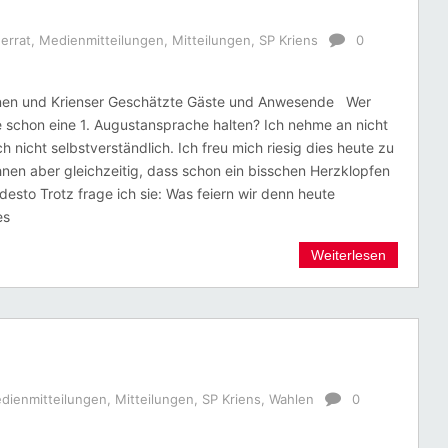
errat
,
Medienmitteilungen
,
Mitteilungen
,
SP Kriens
0
nnen und Krienser Geschätzte Gäste und Anwesende Wer
 schon eine 1. Augustansprache halten? Ich nehme an nicht
och nicht selbstverständlich. Ich freu mich riesig dies heute zu
ihnen aber gleichzeitig, dass schon ein bisschen Herzklopfen
 desto Trotz frage ich sie: Was feiern wir denn heute
es
Weiterlesen
dienmitteilungen
,
Mitteilungen
,
SP Kriens
,
Wahlen
0