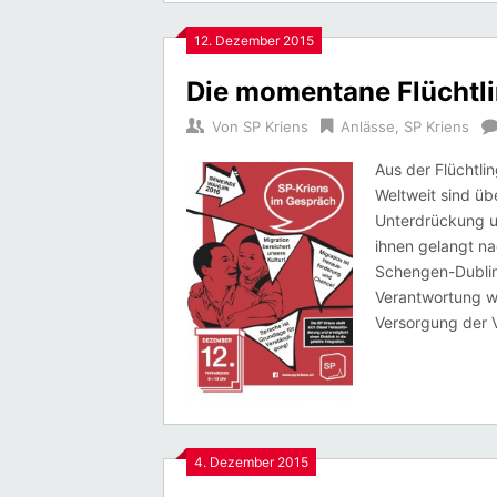
12. Dezember 2015
Die momentane Flüchtli
Von
SP Kriens
Anlässe
,
SP Kriens
Aus der Flüchtli
Weltweit sind üb
Unterdrückung un
ihnen gelangt na
Schengen-Dublin
Verantwortung w
Versorgung der V
4. Dezember 2015