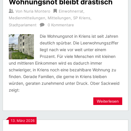
Wohnungsnot bleibt drastisch
Von
Nuria Montero
Einwohnerrat
,
Medienmitteilungen
,
Mitteilungen
,
SP Kriens
,
Stadtparlament
0 Kommentare
Die Wohnungsnot in Kriens ist seit Jahren
deutlich spürbar. Die Leerwohnungsziffer
liegt nach wie vor weit unter einem
Prozent. Für viele Menschen mit kleinen
und mittleren Einkommen wird es dadurch immer
schwieriger, in Kriens noch eine bezahlbare Wohnung zu
finden. Gerade Familien, die gerne in Kriens bleiben
würden, geraten zunehmend unter Druck. Ober Sackweid
zeigt:
Weiterlesen
13. März 2026