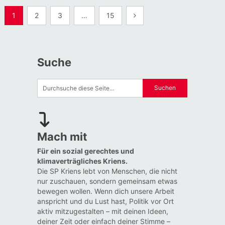
Seitennummerierung
1
2
3
…
15
der
Beiträge
Suche
Mach mit
Für ein sozial gerechtes und
klimaverträgliches Kriens.
Die SP Kriens lebt von Menschen, die nicht
nur zuschauen, sondern gemeinsam etwas
bewegen wollen. Wenn dich unsere Arbeit
anspricht und du Lust hast, Politik vor Ort
aktiv mitzugestalten – mit deinen Ideen,
deiner Zeit oder einfach deiner Stimme –