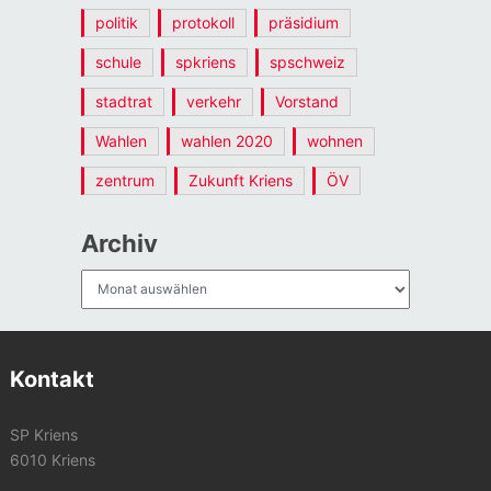
politik
protokoll
präsidium
schule
spkriens
spschweiz
stadtrat
verkehr
Vorstand
Wahlen
wahlen 2020
wohnen
zentrum
Zukunft Kriens
ÖV
Archiv
Archiv
Kontakt
SP Kriens
6010 Kriens