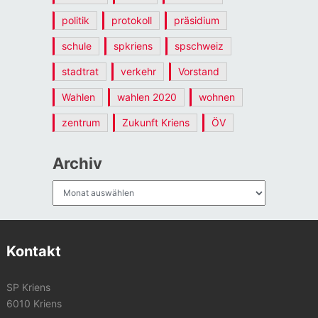
politik
protokoll
präsidium
schule
spkriens
spschweiz
stadtrat
verkehr
Vorstand
Wahlen
wahlen 2020
wohnen
zentrum
Zukunft Kriens
ÖV
Archiv
Archiv
Kontakt
SP Kriens
6010 Kriens