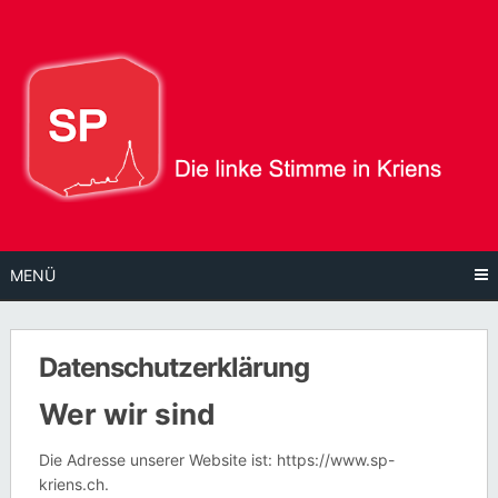
Direkt
zum
Inhalt
MENÜ
Datenschutzerklärung
Wer wir sind
Die Adresse unserer Website ist: https://www.sp-
kriens.ch.