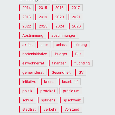
2014
2015
2016
2017
2018
2019
2020
2021
2022
2023
2024
2026
Abstimmung
abstimmungen
aktion
alter
anlass
bildung
bodeninitiative
Budget
Bus
einwohnerrat
finanzen
flüchtling
gemeinderat
Gesundheit
GV
initiative
kriens
leserbrief
politik
protokoll
präsidium
schule
spkriens
spschweiz
stadtrat
verkehr
Vorstand