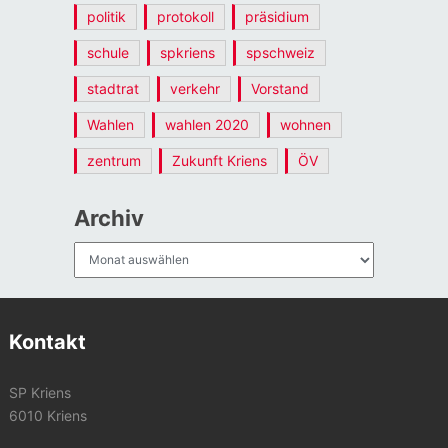
politik
protokoll
präsidium
schule
spkriens
spschweiz
stadtrat
verkehr
Vorstand
Wahlen
wahlen 2020
wohnen
zentrum
Zukunft Kriens
ÖV
Archiv
Archiv
Kontakt
SP Kriens
6010 Kriens