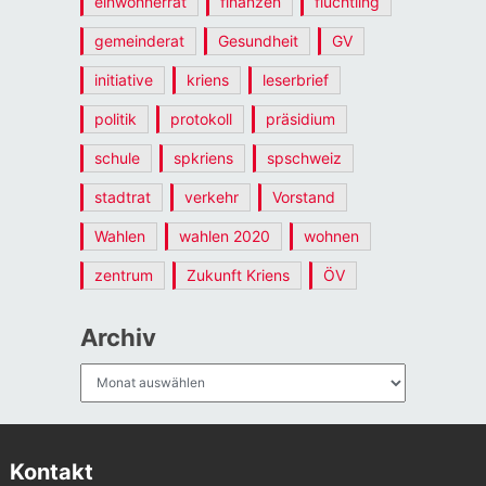
einwohnerrat
finanzen
flüchtling
gemeinderat
Gesundheit
GV
initiative
kriens
leserbrief
politik
protokoll
präsidium
schule
spkriens
spschweiz
stadtrat
verkehr
Vorstand
Wahlen
wahlen 2020
wohnen
zentrum
Zukunft Kriens
ÖV
Archiv
Archiv
Kontakt