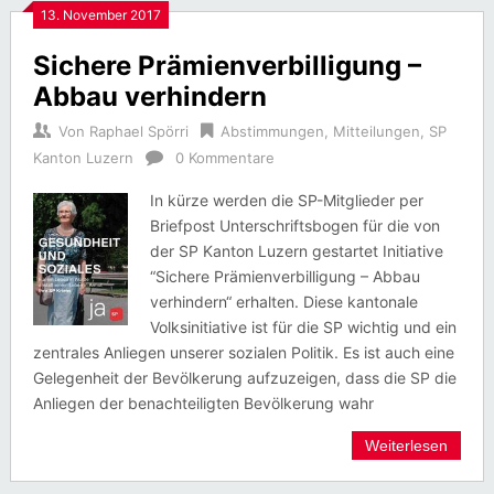
13. November 2017
Sichere Prämienverbilligung –
Abbau verhindern
Von
Raphael Spörri
Abstimmungen
,
Mitteilungen
,
SP
Kanton Luzern
0 Kommentare
In kürze werden die SP-Mitglieder per
Briefpost Unterschriftsbogen für die von
der SP Kanton Luzern gestartet Initiative
“Sichere Prämienverbilligung – Abbau
verhindern“ erhalten. Diese kantonale
Volksinitiative ist für die SP wichtig und ein
zentrales Anliegen unserer sozialen Politik. Es ist auch eine
Gelegenheit der Bevölkerung aufzuzeigen, dass die SP die
Anliegen der benachteiligten Bevölkerung wahr
Weiterlesen