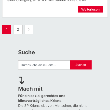
Weiterlesen
Seitennummerierung
1
2
der
Beiträge
Suche
Mach mit
Für ein sozial gerechtes und
klimaverträgliches Kriens.
Die SP Kriens lebt von Menschen, die nicht