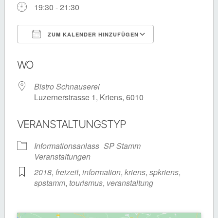
19:30 - 21:30
ZUM KALENDER HINZUFÜGEN
ICS herunterladen
Google Kalende
WO
Bistro Schnauserei
Luzernerstrasse 1, Kriens, 6010
VERANSTALTUNGSTYP
Informationsanlass
SP Stamm
Veranstaltungen
2018
,
freizeit
,
information
,
kriens
,
spkriens
,
spstamm
,
tourismus
,
veranstaltung