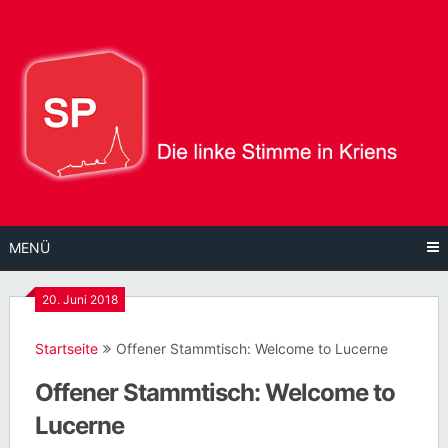
Direkt
zum
Inhalt
MENÜ
20. Juni 2018
Startseite
Offener Stammtisch: Welcome to Lucerne
Offener Stammtisch: Welcome to
Lucerne