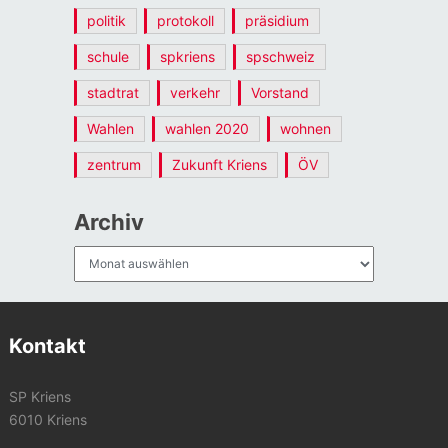
politik
protokoll
präsidium
schule
spkriens
spschweiz
stadtrat
verkehr
Vorstand
Wahlen
wahlen 2020
wohnen
zentrum
Zukunft Kriens
ÖV
Archiv
Archiv
Kontakt
SP Kriens
6010 Kriens