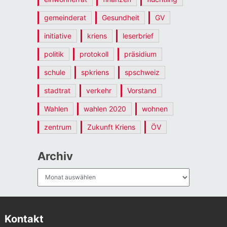
gemeinderat
Gesundheit
GV
initiative
kriens
leserbrief
politik
protokoll
präsidium
schule
spkriens
spschweiz
stadtrat
verkehr
Vorstand
Wahlen
wahlen 2020
wohnen
zentrum
Zukunft Kriens
ÖV
Archiv
Archiv
Kontakt