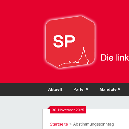
Direkt
zum
Inhalt
Aktuell
Partei
Mandate
30. November 2025
Startseite
Abstimmungssonntag