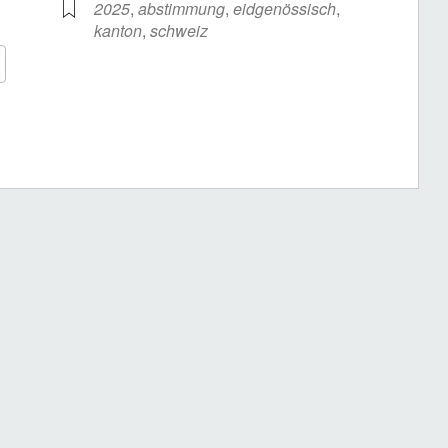
2025
,
abstimmung
,
eidgenössisch
,
kanton
,
schweiz
Google Kalender
iCalendar