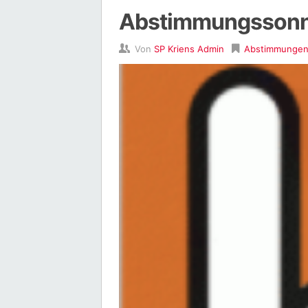
Abstimmungssonn
Von
SP Kriens Admin
Abstimmunge