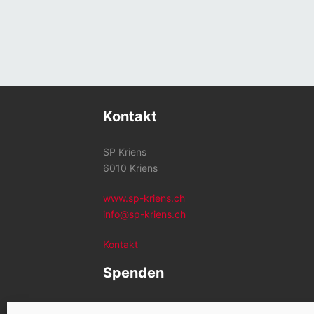
Kontakt
SP Kriens
6010 Kriens
www.sp-kriens.ch
info@sp-kriens.ch
Kontakt
Spenden
Konto SP Kriens