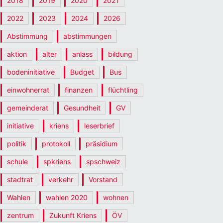
2018
2019
2020
2021
2022
2023
2024
2026
Abstimmung
abstimmungen
aktion
alter
anlass
bildung
bodeninitiative
Budget
Bus
einwohnerrat
finanzen
flüchtling
gemeinderat
Gesundheit
GV
initiative
kriens
leserbrief
politik
protokoll
präsidium
schule
spkriens
spschweiz
stadtrat
verkehr
Vorstand
Wahlen
wahlen 2020
wohnen
zentrum
Zukunft Kriens
ÖV