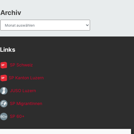
Archiv
Archiv
Links
SP Schweiz
SP Kanton Luzern
JUSO Luzern
SP MigrantInnen
SP 60+