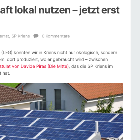
t lokal nutzen – jetzt erst
errat
,
SP Kriens
0 Kommentare
t (LEG) könnten wir in Kriens nicht nur ökologisch, sondern
rom, dort produziert, wo er gebraucht wird – zwischen
stulat von Davide Piras (Die Mitte)
, das die SP Kriens im
 hat.