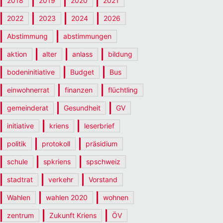
2018
2019
2020
2021
2022
2023
2024
2026
Abstimmung
abstimmungen
aktion
alter
anlass
bildung
bodeninitiative
Budget
Bus
einwohnerrat
finanzen
flüchtling
gemeinderat
Gesundheit
GV
initiative
kriens
leserbrief
politik
protokoll
präsidium
schule
spkriens
spschweiz
stadtrat
verkehr
Vorstand
Wahlen
wahlen 2020
wohnen
zentrum
Zukunft Kriens
ÖV