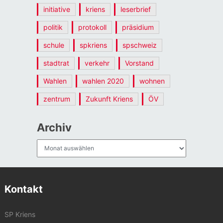
initiative
kriens
leserbrief
politik
protokoll
präsidium
schule
spkriens
spschweiz
stadtrat
verkehr
Vorstand
Wahlen
wahlen 2020
wohnen
zentrum
Zukunft Kriens
ÖV
Archiv
Archiv
Kontakt
SP Kriens