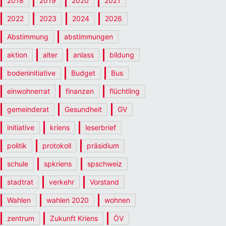
2018
2019
2020
2021
2022
2023
2024
2026
Abstimmung
abstimmungen
aktion
alter
anlass
bildung
bodeninitiative
Budget
Bus
einwohnerrat
finanzen
flüchtling
gemeinderat
Gesundheit
GV
initiative
kriens
leserbrief
politik
protokoll
präsidium
schule
spkriens
spschweiz
stadtrat
verkehr
Vorstand
Wahlen
wahlen 2020
wohnen
zentrum
Zukunft Kriens
ÖV