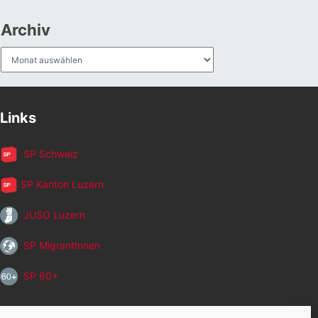
Archiv
Archiv
Links
SP Schweiz
SP Kanton Luzern
JUSO Luzern
SP MigrantInnen
SP 60+