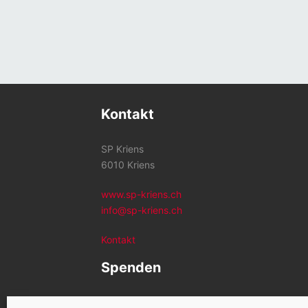
Kontakt
SP Kriens
6010 Kriens
www.sp-kriens.ch
info@sp-kriens.ch
Kontakt
Spenden
Konto SP Kriens