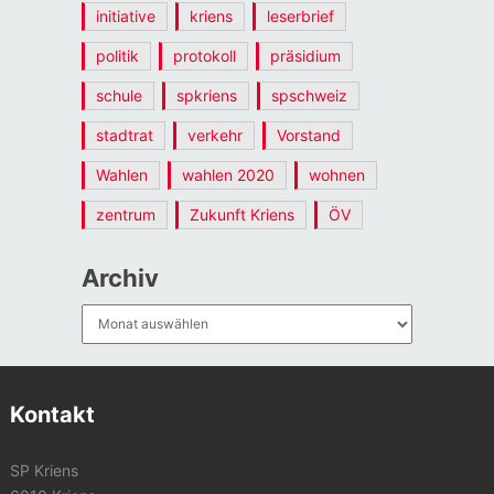
initiative
kriens
leserbrief
politik
protokoll
präsidium
schule
spkriens
spschweiz
stadtrat
verkehr
Vorstand
Wahlen
wahlen 2020
wohnen
zentrum
Zukunft Kriens
ÖV
Archiv
Archiv
Kontakt
SP Kriens