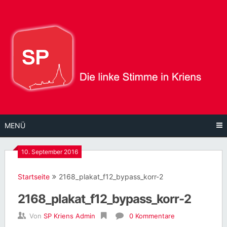
Direkt
zum
Inhalt
MENÜ
10. September 2016
Startseite
2168_plakat_f12_bypass_korr-2
2168_plakat_f12_bypass_korr-2
Von
SP Kriens Admin
0 Kommentare