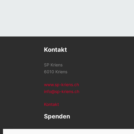
Kontakt
SP Kriens
6010 Kriens
www.sp-kriens.ch
info@sp-kriens.ch
Kontakt
Spenden
Konto SP Kriens