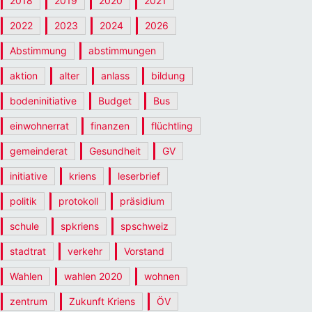
2018
2019
2020
2021
2022
2023
2024
2026
Abstimmung
abstimmungen
aktion
alter
anlass
bildung
bodeninitiative
Budget
Bus
einwohnerrat
finanzen
flüchtling
gemeinderat
Gesundheit
GV
initiative
kriens
leserbrief
politik
protokoll
präsidium
schule
spkriens
spschweiz
stadtrat
verkehr
Vorstand
Wahlen
wahlen 2020
wohnen
zentrum
Zukunft Kriens
ÖV