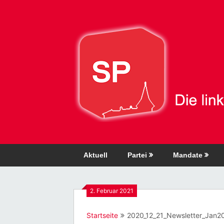
Direkt
zum
Inhalt
Aktuell
Partei
Mandate
2. Februar 2021
Startseite
2020_12_21_Newsletter_Jan2