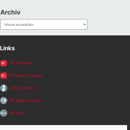
Archiv
Archiv
Links
SP Schweiz
SP Kanton Luzern
JUSO Luzern
SP MigrantInnen
SP 60+