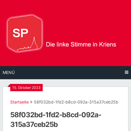
Direkt
zum
Inhalt
MENÜ
15. Oktober 2023
Startseite
58f032bd-1fd2-b8cd-092a-315a37ceb25b
58f032bd-1fd2-b8cd-092a-
315a37ceb25b