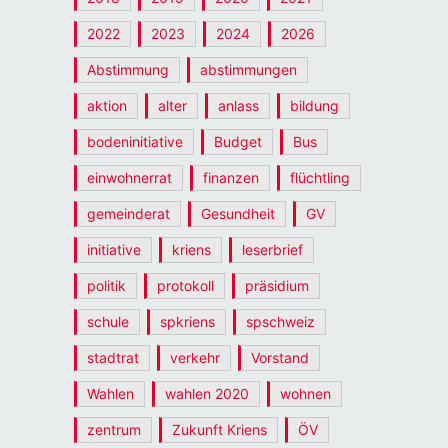
2022
2023
2024
2026
Abstimmung
abstimmungen
aktion
alter
anlass
bildung
bodeninitiative
Budget
Bus
einwohnerrat
finanzen
flüchtling
gemeinderat
Gesundheit
GV
initiative
kriens
leserbrief
politik
protokoll
präsidium
schule
spkriens
spschweiz
stadtrat
verkehr
Vorstand
Wahlen
wahlen 2020
wohnen
zentrum
Zukunft Kriens
ÖV