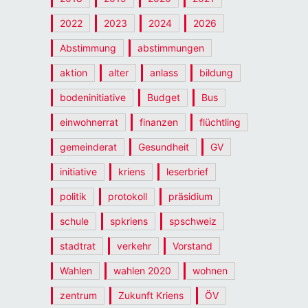
2022
2023
2024
2026
Abstimmung
abstimmungen
aktion
alter
anlass
bildung
bodeninitiative
Budget
Bus
einwohnerrat
finanzen
flüchtling
gemeinderat
Gesundheit
GV
initiative
kriens
leserbrief
politik
protokoll
präsidium
schule
spkriens
spschweiz
stadtrat
verkehr
Vorstand
Wahlen
wahlen 2020
wohnen
zentrum
Zukunft Kriens
ÖV