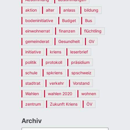
aktion
alter
anlass
bildung
bodeninitiative
Budget
Bus
einwohnerrat
finanzen
flüchtling
gemeinderat
Gesundheit
GV
initiative
kriens
leserbrief
politik
protokoll
präsidium
schule
spkriens
spschweiz
stadtrat
verkehr
Vorstand
Wahlen
wahlen 2020
wohnen
zentrum
Zukunft Kriens
ÖV
Archiv