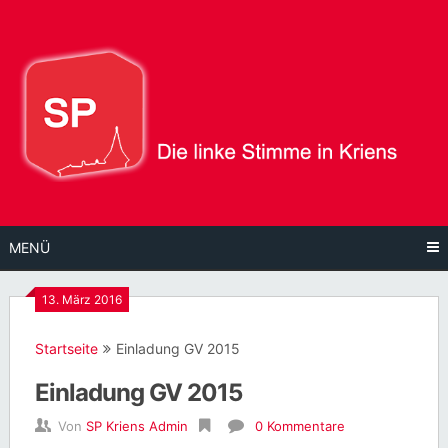
Direkt
zum
Inhalt
MENÜ
13. März 2016
Startseite
Einladung GV 2015
Einladung GV 2015
Von
SP Kriens Admin
0 Kommentare