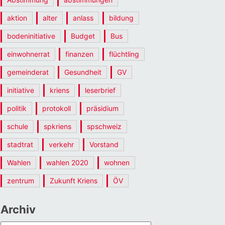
aktion
alter
anlass
bildung
bodeninitiative
Budget
Bus
einwohnerrat
finanzen
flüchtling
gemeinderat
Gesundheit
GV
initiative
kriens
leserbrief
politik
protokoll
präsidium
schule
spkriens
spschweiz
stadtrat
verkehr
Vorstand
Wahlen
wahlen 2020
wohnen
zentrum
Zukunft Kriens
ÖV
Archiv