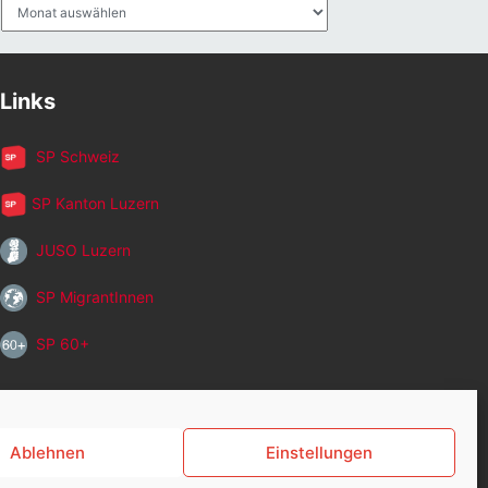
Archiv
Links
SP Schweiz
SP Kanton Luzern
JUSO Luzern
SP MigrantInnen
SP 60+
Ablehnen
Einstellungen