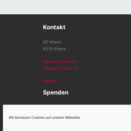
Kontakt
SP Kriens
6010 Kriens
www.sp-kriens.ch
info@sp-kriens.ch
Kontakt
Spenden
Konto SP Kriens
CH26 0900 0000 6002 1259 2
Wir benutzen Cookies auf unserer Webseite