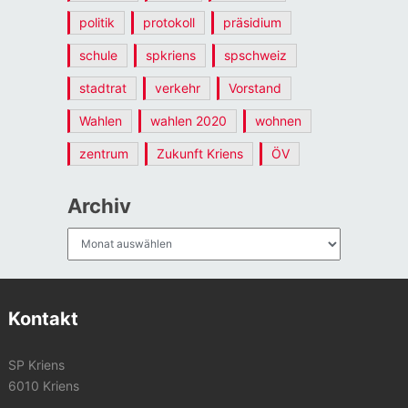
politik
protokoll
präsidium
schule
spkriens
spschweiz
stadtrat
verkehr
Vorstand
Wahlen
wahlen 2020
wohnen
zentrum
Zukunft Kriens
ÖV
Archiv
Archiv
Kontakt
SP Kriens
6010 Kriens