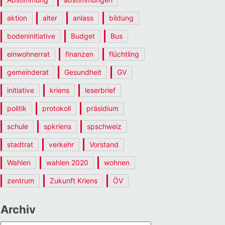
aktion
alter
anlass
bildung
bodeninitiative
Budget
Bus
einwohnerrat
finanzen
flüchtling
gemeinderat
Gesundheit
GV
initiative
kriens
leserbrief
politik
protokoll
präsidium
schule
spkriens
spschweiz
stadtrat
verkehr
Vorstand
Wahlen
wahlen 2020
wohnen
zentrum
Zukunft Kriens
ÖV
Archiv