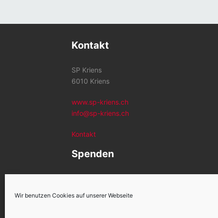
Kontakt
SP Kriens
6010 Kriens
www.sp-kriens.ch
info@sp-kriens.ch
Kontakt
Spenden
Konto SP Kriens
CH26 0900 0000 6002 1259 2
Wir benutzen Cookies auf unserer Webseite