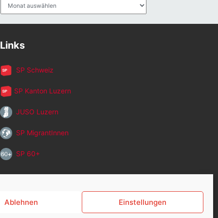
Archiv
Links
SP Schweiz
SP Kanton Luzern
JUSO Luzern
SP MigrantInnen
SP 60+
Ablehnen
Einstellungen