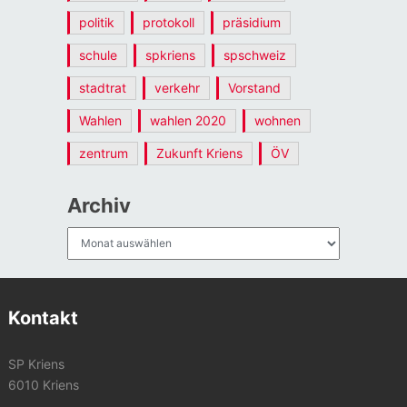
politik
protokoll
präsidium
schule
spkriens
spschweiz
stadtrat
verkehr
Vorstand
Wahlen
wahlen 2020
wohnen
zentrum
Zukunft Kriens
ÖV
Archiv
Archiv
Kontakt
SP Kriens
6010 Kriens