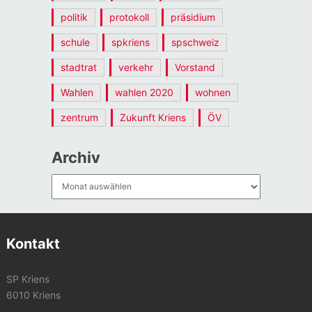
politik
protokoll
präsidium
schule
spkriens
spschweiz
stadtrat
verkehr
Vorstand
Wahlen
wahlen 2020
wohnen
zentrum
Zukunft Kriens
ÖV
Archiv
Archiv
Kontakt
SP Kriens
6010 Kriens