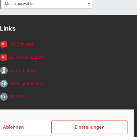
Archiv
Links
SP Schweiz
SP Kanton Luzern
JUSO Luzern
SP MigrantInnen
SP 60+
Ablehnen
Einstellungen