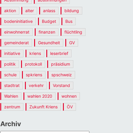
aktion
alter
anlass
bildung
bodeninitiative
Budget
Bus
einwohnerrat
finanzen
flüchtling
gemeinderat
Gesundheit
GV
initiative
kriens
leserbrief
politik
protokoll
präsidium
schule
spkriens
spschweiz
stadtrat
verkehr
Vorstand
Wahlen
wahlen 2020
wohnen
zentrum
Zukunft Kriens
ÖV
Archiv