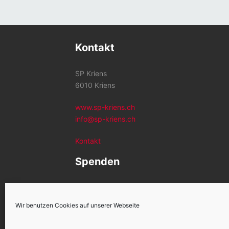
Kontakt
SP Kriens
6010 Kriens
www.sp-kriens.ch
info@sp-kriens.ch
Kontakt
Spenden
Konto SP Kriens
CH26 0900 0000 6002 1259 2
Wir benutzen Cookies auf unserer Webseite