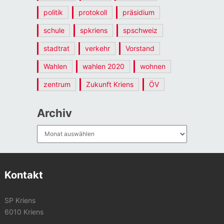
politik
protokoll
präsidium
schule
spkriens
spschweiz
stadtrat
verkehr
Vorstand
Wahlen
wahlen 2020
wohnen
zentrum
Zukunft Kriens
ÖV
Archiv
Archiv
Kontakt
SP Kriens
6010 Kriens