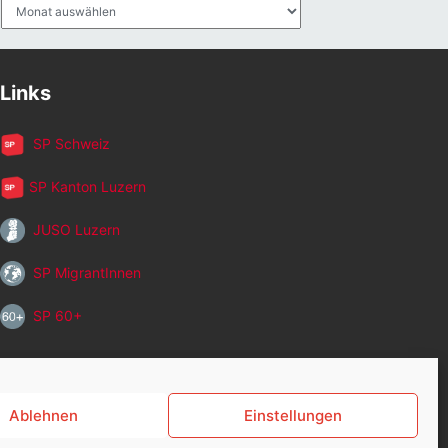
Archiv
Links
SP Schweiz
SP Kanton Luzern
JUSO Luzern
SP MigrantInnen
SP 60+
Ablehnen
Einstellungen