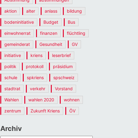
aktion
alter
anlass
bildung
bodeninitiative
Budget
Bus
einwohnerrat
finanzen
flüchtling
gemeinderat
Gesundheit
GV
initiative
kriens
leserbrief
politik
protokoll
präsidium
schule
spkriens
spschweiz
stadtrat
verkehr
Vorstand
Wahlen
wahlen 2020
wohnen
zentrum
Zukunft Kriens
ÖV
Archiv