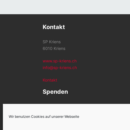
Kontakt
SP Kriens
6010 Kriens
www.sp-kriens.ch
info@sp-kriens.ch
Kontakt
Spenden
Konto SP Kriens
CH26 0900 0000 6002 1259 2
Wir benutzen Cookies auf unserer Webseite