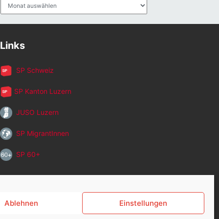
Archiv
Links
SP Schweiz
SP Kanton Luzern
JUSO Luzern
SP MigrantInnen
SP 60+
Ablehnen
Einstellungen