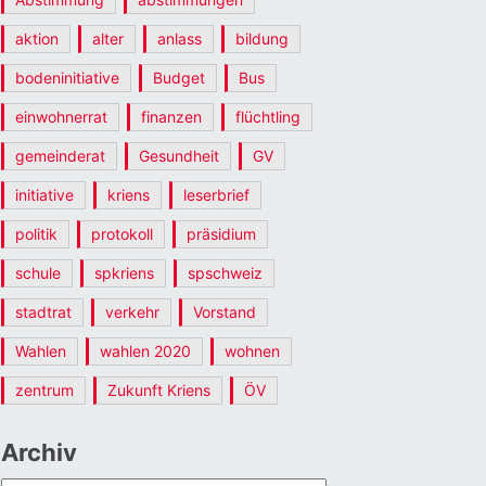
aktion
alter
anlass
bildung
bodeninitiative
Budget
Bus
einwohnerrat
finanzen
flüchtling
gemeinderat
Gesundheit
GV
initiative
kriens
leserbrief
politik
protokoll
präsidium
schule
spkriens
spschweiz
stadtrat
verkehr
Vorstand
Wahlen
wahlen 2020
wohnen
zentrum
Zukunft Kriens
ÖV
Archiv