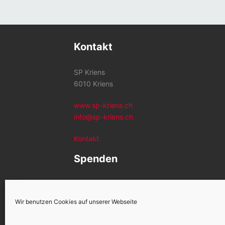
Kontakt
SP Kriens
6010 Kriens
www.sp-kriens.ch
info@sp-kriens.ch
Kontakt
Spenden
Konto SP Kriens
CH26 0900 0000 6002 1259 2
Wir benutzen Cookies auf unserer Webseite