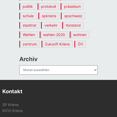
politik
protokoll
präsidium
schule
spkriens
spschweiz
stadtrat
verkehr
Vorstand
Wahlen
wahlen 2020
wohnen
zentrum
Zukunft Kriens
ÖV
Archiv
Archiv
Kontakt
SP Kriens
6010 Kriens