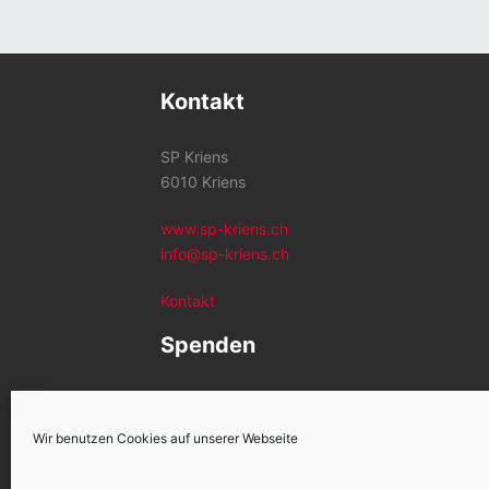
Kontakt
SP Kriens
6010 Kriens
www.sp-kriens.ch
info@sp-kriens.ch
Kontakt
Spenden
Konto SP Kriens
CH26 0900 0000 6002 1259 2
Wir benutzen Cookies auf unserer Webseite