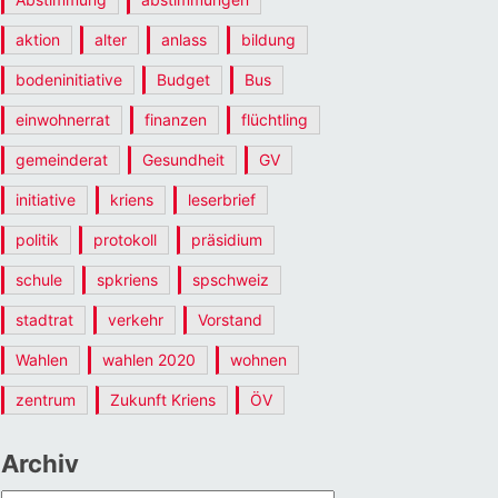
aktion
alter
anlass
bildung
bodeninitiative
Budget
Bus
einwohnerrat
finanzen
flüchtling
gemeinderat
Gesundheit
GV
initiative
kriens
leserbrief
politik
protokoll
präsidium
schule
spkriens
spschweiz
stadtrat
verkehr
Vorstand
Wahlen
wahlen 2020
wohnen
zentrum
Zukunft Kriens
ÖV
Archiv