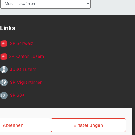
Archiv
Links
SP Schweiz
SP Kanton Luzern
JUSO Luzern
SP MigrantInnen
SP 60+
Ablehnen
Einstellungen