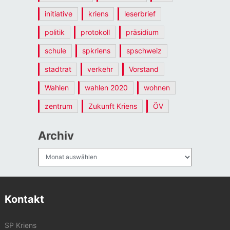
initiative
kriens
leserbrief
politik
protokoll
präsidium
schule
spkriens
spschweiz
stadtrat
verkehr
Vorstand
Wahlen
wahlen 2020
wohnen
zentrum
Zukunft Kriens
ÖV
Archiv
Archiv
Kontakt
SP Kriens