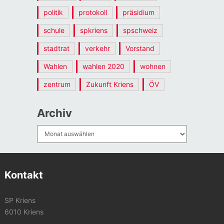
politik
protokoll
präsidium
schule
spkriens
spschweiz
stadtrat
verkehr
Vorstand
Wahlen
wahlen 2020
wohnen
zentrum
Zukunft Kriens
ÖV
Archiv
Archiv
Kontakt
SP Kriens
6010 Kriens