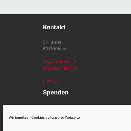
Kontakt
SP Kriens
6010 Kriens
www.sp-kriens.ch
info@sp-kriens.ch
Kontakt
Spenden
Konto SP Kriens
CH26 0900 0000 6002 1259 2
Wir benutzen Cookies auf unserer Webseite