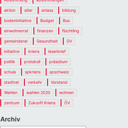
aktion
alter
anlass
bildung
bodeninitiative
Budget
Bus
einwohnerrat
finanzen
flüchtling
gemeinderat
Gesundheit
GV
initiative
kriens
leserbrief
politik
protokoll
präsidium
schule
spkriens
spschweiz
stadtrat
verkehr
Vorstand
Wahlen
wahlen 2020
wohnen
zentrum
Zukunft Kriens
ÖV
Archiv