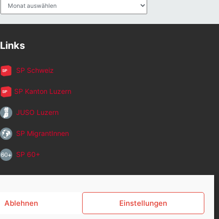
Archiv
Links
SP Schweiz
SP Kanton Luzern
JUSO Luzern
SP MigrantInnen
SP 60+
Ablehnen
Einstellungen