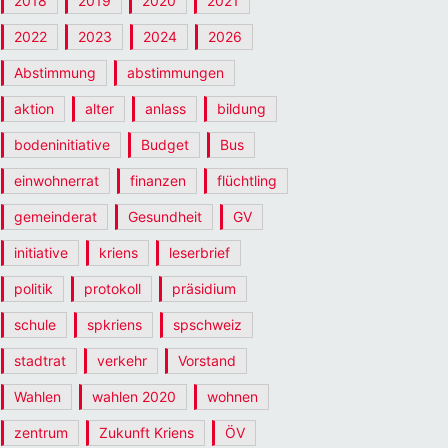
2018
2019
2020
2021
2022
2023
2024
2026
Abstimmung
abstimmungen
aktion
alter
anlass
bildung
bodeninitiative
Budget
Bus
einwohnerrat
finanzen
flüchtling
gemeinderat
Gesundheit
GV
initiative
kriens
leserbrief
politik
protokoll
präsidium
schule
spkriens
spschweiz
stadtrat
verkehr
Vorstand
Wahlen
wahlen 2020
wohnen
zentrum
Zukunft Kriens
ÖV