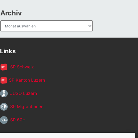
Archiv
Archiv
Links
SP Schweiz
SP Kanton Luzern
JUSO Luzern
SP MigrantInnen
SP 60+