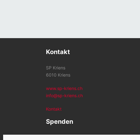
Kontakt
SP Kriens
6010 Kriens
www.sp-kriens.ch
info@sp-kriens.ch
Kontakt
Spenden
Konto SP Kriens