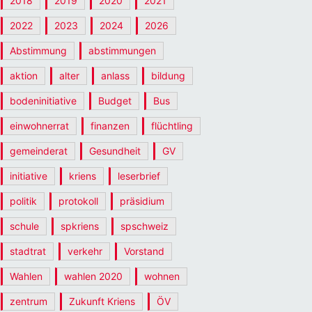
2018
2019
2020
2021
2022
2023
2024
2026
Abstimmung
abstimmungen
aktion
alter
anlass
bildung
bodeninitiative
Budget
Bus
einwohnerrat
finanzen
flüchtling
gemeinderat
Gesundheit
GV
initiative
kriens
leserbrief
politik
protokoll
präsidium
schule
spkriens
spschweiz
stadtrat
verkehr
Vorstand
Wahlen
wahlen 2020
wohnen
zentrum
Zukunft Kriens
ÖV