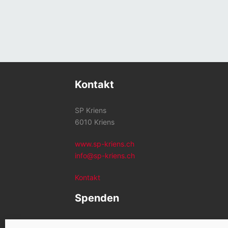
Kontakt
SP Kriens
6010 Kriens
www.sp-kriens.ch
info@sp-kriens.ch
Kontakt
Spenden
Konto SP Kriens