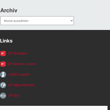
Archiv
Archiv
Links
SP Schweiz
SP Kanton Luzern
JUSO Luzern
SP MigrantInnen
SP 60+