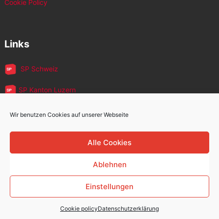
Cookie Policy
Links
SP Schweiz
SP Kanton Luzern
JUSO Luzern
Wir benutzen Cookies auf unserer Webseite
SP MigrantInnen
Alle Cookies
SP 60+
Ablehnen
Einstellungen
Sozialdemokratische Partei Kriens
Copyright © 2026.
Cookie policy
Datenschutzerklärung
Zurück nach oben ↑