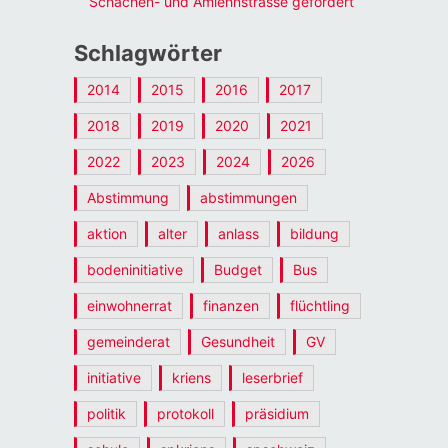
Schachen- und Amlehnstrasse gefordert
Schlagwörter
2014
2015
2016
2017
2018
2019
2020
2021
2022
2023
2024
2026
Abstimmung
abstimmungen
aktion
alter
anlass
bildung
bodeninitiative
Budget
Bus
einwohnerrat
finanzen
flüchtling
gemeinderat
Gesundheit
GV
initiative
kriens
leserbrief
politik
protokoll
präsidium