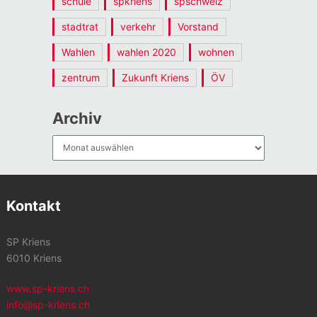
schule
spkriens
spschweiz
stadtrat
verkehr
Vorstand
Wahlen
wahlen 2020
wohnen
zentrum
Zukunft Kriens
ÖV
Archiv
Archiv
Kontakt
SP Kriens
6010 Kriens
www.sp-kriens.ch
info@sp-kriens.ch