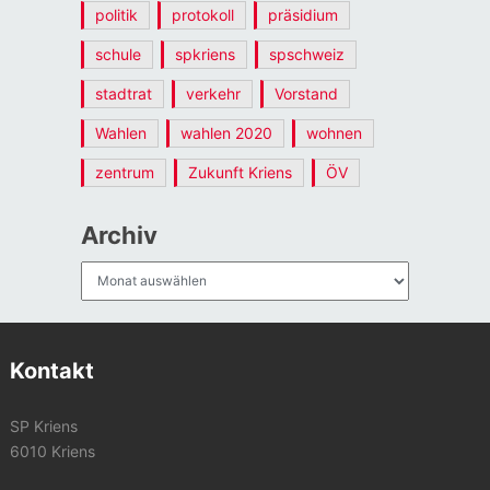
politik
protokoll
präsidium
schule
spkriens
spschweiz
stadtrat
verkehr
Vorstand
Wahlen
wahlen 2020
wohnen
zentrum
Zukunft Kriens
ÖV
Archiv
Archiv
Kontakt
SP Kriens
6010 Kriens