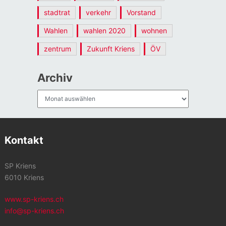
stadtrat
verkehr
Vorstand
Wahlen
wahlen 2020
wohnen
zentrum
Zukunft Kriens
ÖV
Archiv
Archiv
Kontakt
SP Kriens
6010 Kriens
www.sp-kriens.ch
info@sp-kriens.ch