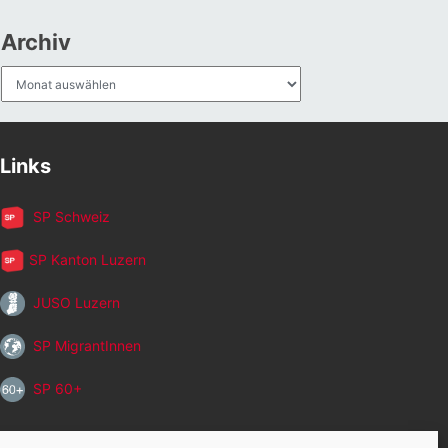
Archiv
Archiv
Links
SP Schweiz
SP Kanton Luzern
JUSO Luzern
SP MigrantInnen
SP 60+