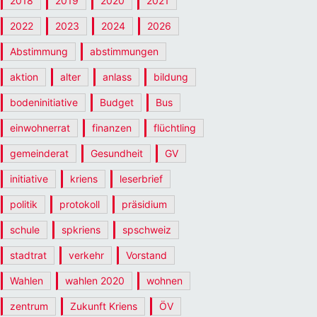
2018
2019
2020
2021
2022
2023
2024
2026
Abstimmung
abstimmungen
aktion
alter
anlass
bildung
bodeninitiative
Budget
Bus
einwohnerrat
finanzen
flüchtling
gemeinderat
Gesundheit
GV
initiative
kriens
leserbrief
politik
protokoll
präsidium
schule
spkriens
spschweiz
stadtrat
verkehr
Vorstand
Wahlen
wahlen 2020
wohnen
zentrum
Zukunft Kriens
ÖV