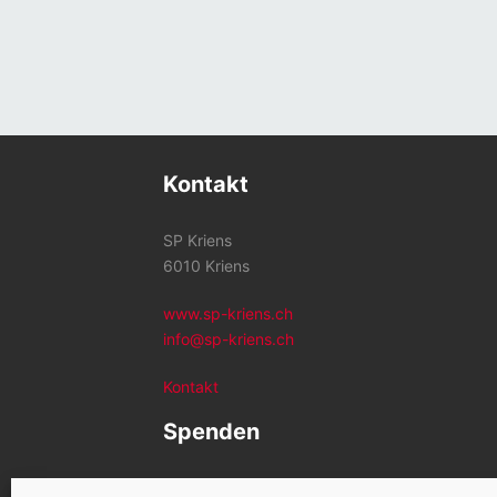
Kontakt
SP Kriens
6010 Kriens
www.sp-kriens.ch
info@sp-kriens.ch
Kontakt
Spenden
Konto SP Kriens