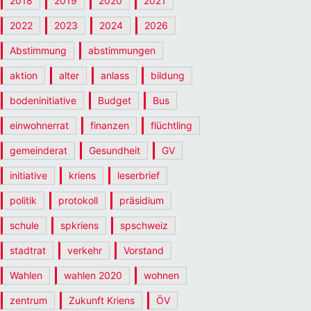
2018
2019
2020
2021
2022
2023
2024
2026
Abstimmung
abstimmungen
aktion
alter
anlass
bildung
bodeninitiative
Budget
Bus
einwohnerrat
finanzen
flüchtling
gemeinderat
Gesundheit
GV
initiative
kriens
leserbrief
politik
protokoll
präsidium
schule
spkriens
spschweiz
stadtrat
verkehr
Vorstand
Wahlen
wahlen 2020
wohnen
zentrum
Zukunft Kriens
ÖV