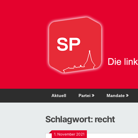
Direkt
zum
Inhalt
Aktuell
Partei
Mandate
Schlagwort:
recht
1. November 2021