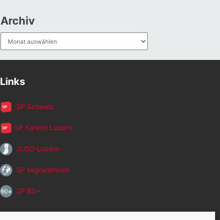
Archiv
Archiv
Links
SP Schweiz
SP Kanton Luzern
JUSO Luzern
SP MigrantInnen
SP 60+