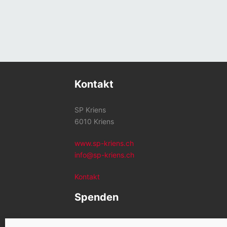
Kontakt
SP Kriens
6010 Kriens
www.sp-kriens.ch
info@sp-kriens.ch
Kontakt
Spenden
Konto SP Kriens