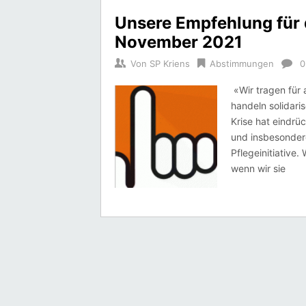
Unsere Empfehlung für
November 2021
Von
SP Kriens
Abstimmungen
0
«Wir tragen für 
handeln solidaris
Krise hat eindrü
und insbesondere
Pflegeinitiative.
wenn wir sie