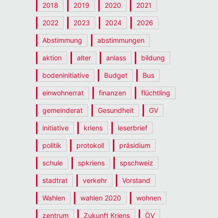
2018
2019
2020
2021
2022
2023
2024
2026
Abstimmung
abstimmungen
aktion
alter
anlass
bildung
bodeninitiative
Budget
Bus
einwohnerrat
finanzen
flüchtling
gemeinderat
Gesundheit
GV
initiative
kriens
leserbrief
politik
protokoll
präsidium
schule
spkriens
spschweiz
stadtrat
verkehr
Vorstand
Wahlen
wahlen 2020
wohnen
zentrum
Zukunft Kriens
ÖV