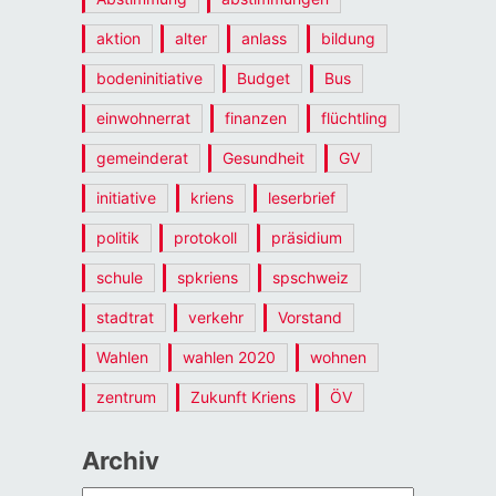
aktion
alter
anlass
bildung
bodeninitiative
Budget
Bus
einwohnerrat
finanzen
flüchtling
gemeinderat
Gesundheit
GV
initiative
kriens
leserbrief
politik
protokoll
präsidium
schule
spkriens
spschweiz
stadtrat
verkehr
Vorstand
Wahlen
wahlen 2020
wohnen
zentrum
Zukunft Kriens
ÖV
Archiv