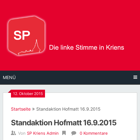
Direkt
zum
Inhalt
MENÜ
12. Oktober 2015
Startseite
Standaktion Hofmatt 16.9.2015
Standaktion Hofmatt 16.9.2015
Von
SP Kriens Admin
0 Kommentare