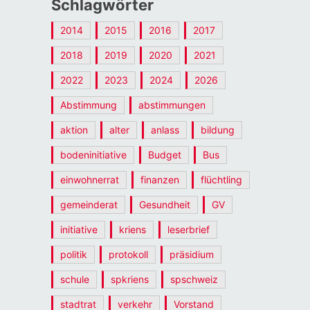
Schlagwörter
2014
2015
2016
2017
2018
2019
2020
2021
2022
2023
2024
2026
Abstimmung
abstimmungen
aktion
alter
anlass
bildung
bodeninitiative
Budget
Bus
einwohnerrat
finanzen
flüchtling
gemeinderat
Gesundheit
GV
initiative
kriens
leserbrief
politik
protokoll
präsidium
schule
spkriens
spschweiz
stadtrat
verkehr
Vorstand