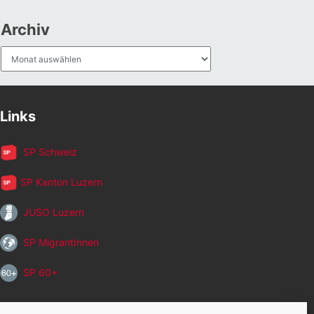
Archiv
Archiv
Links
SP Schweiz
SP Kanton Luzern
JUSO Luzern
SP MigrantInnen
SP 60+