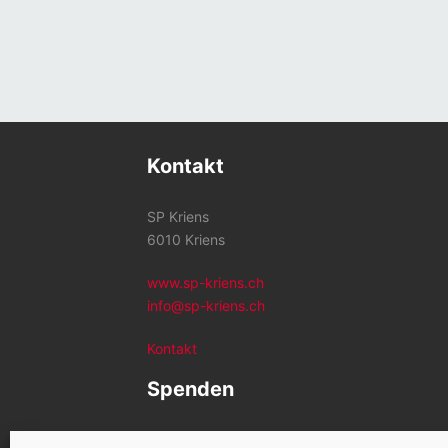
Kontakt
SP Kriens
6010 Kriens
www.sp-kriens.ch
info@sp-kriens.ch
Kontakt
Spenden
Konto SP Kriens