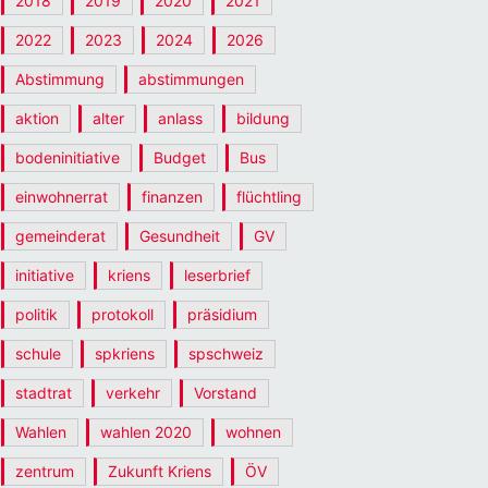
2018
2019
2020
2021
2022
2023
2024
2026
Abstimmung
abstimmungen
aktion
alter
anlass
bildung
bodeninitiative
Budget
Bus
einwohnerrat
finanzen
flüchtling
gemeinderat
Gesundheit
GV
initiative
kriens
leserbrief
politik
protokoll
präsidium
schule
spkriens
spschweiz
stadtrat
verkehr
Vorstand
Wahlen
wahlen 2020
wohnen
zentrum
Zukunft Kriens
ÖV