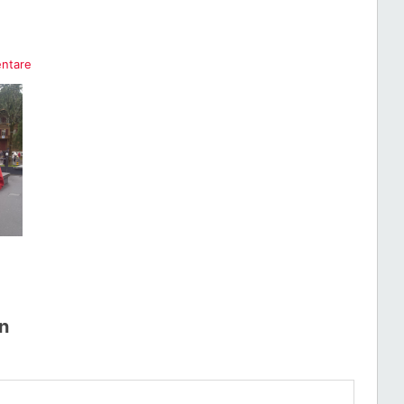
ntare
n