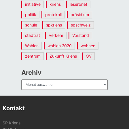
initiative
kriens
leserbrief
politik
protokoll
präsidium
schule
spkriens
spschweiz
stadtrat
verkehr
Vorstand
Wahlen
wahlen 2020
wohnen
zentrum
Zukunft Kriens
ÖV
Archiv
Archiv
Kontakt
SP Kriens